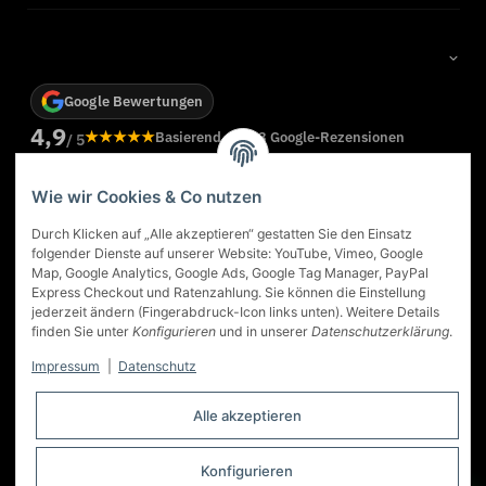
Google Bewertungen
4,9
★★★★★
Basierend auf 83 Google-Rezensionen
/ 5
Weitere Rezensionen bei Google ansehen
Wie wir Cookies & Co nutzen
★
Georg Oltersdorf
★★★★★
Durch Klicken auf „Alle akzeptieren“ gestatten Sie den Einsatz
Das Kaminstudio in Dortmund ist eine gute Adresse für ein
folgender Dienste auf unserer Website: YouTube, Vimeo, Google
n
Ofen Kauf. Sehr gute Beratung. Der Ofen, der uns
Map, Google Analytics, Google Ads, Google Tag Manager, PayPal
empfohlen wurde, ist genau der richtige gewesen... wir
Express Checkout und Ratenzahlung. Sie können die Einstellung
sind sehr zufrieden. Auch die Lieferung, Montage und
jederzeit ändern (Fingerabdruck-Icon links unten). Weitere Details
Einweisung hat super geklappt.
finden Sie unter
Konfigurieren
und in unserer
Datenschutzerklärung
.
vom 17.03.2026
Impressum
|
Datenschutz
Alle akzeptieren
Konfigurieren