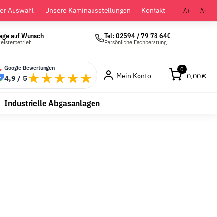
der Auswahl
Unsere Kaminausstellungen
Kontakt
A+
A-
age auf Wunsch
Tel: 02594 / 79 78 640
eisterbetrieb
Persönliche Fachberatung
Google Bewertungen
0
★★★★★
Mein Konto
0,00 €
4,9 / 5
Industrielle Abgasanlagen