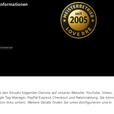
 Informationen
Elisa Grewe
★★★★★
Sehr liebe Mitarbeiter sogar der Sohn vom Chef ist sehr
engagiert, schönes Studio, kann man nur weiter empfehlen !!!
hinweise
vom 01.04.2026
Sie den Einsatz folgender Dienste auf unserer Website: YouTube, Vimeo,
gle Tag Manager, PayPal Express Checkout und Ratenzahlung. Sie kön
con links unten). Weitere Details finden Sie unter
Konfigurieren
und in