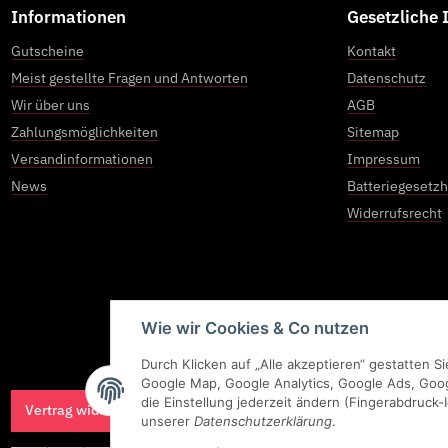
Informationen
Gesetzliche
Gutscheine
Kontakt
Meist gestellte Fragen und Antworten
Datenschutz
Wir über uns
AGB
Zahlungsmöglichkeiten
Sitemap
Versandinformationen
Impressum
News
Batteriegesetz
Widerrufsrecht
Wie wir Cookies & Co nutzen
Durch Klicken auf „Alle akzeptieren“ gestatten 
Google Map, Google Analytics, Google Ads, Goo
die Einstellung jederzeit ändern (Fingerabdruck-I
Vertrag widerrufen
unserer
Datenschutzerklärung
.