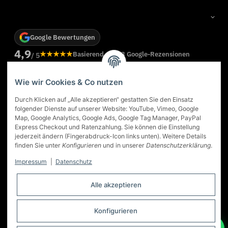
Google Bewertungen
4,9
★★★★★
Basierend auf 83 Google-Rezensionen
/ 5
Weitere Rezensionen bei Google ansehen
Wie wir Cookies & Co nutzen
★
Georg Oltersdorf
★★★★★
Durch Klicken auf „Alle akzeptieren“ gestatten Sie den Einsatz
Das Kaminstudio in Dortmund ist eine gute Adresse für ein
folgender Dienste auf unserer Website: YouTube, Vimeo, Google
n
Ofen Kauf. Sehr gute Beratung. Der Ofen, der uns
Map, Google Analytics, Google Ads, Google Tag Manager, PayPal
empfohlen wurde, ist genau der richtige gewesen... wir
Express Checkout und Ratenzahlung. Sie können die Einstellung
sind sehr zufrieden. Auch die Lieferung, Montage und
jederzeit ändern (Fingerabdruck-Icon links unten). Weitere Details
Einweisung hat super geklappt.
finden Sie unter
Konfigurieren
und in unserer
Datenschutzerklärung
.
vom 17.03.2026
Impressum
|
Datenschutz
Alle akzeptieren
Konfigurieren