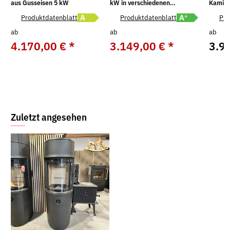
aus Gusseisen 5 kW
kW in verschiedenen
Kamino
Ausführungen
weiß 
label A+ öffnen
Energielabel A öffnen
Energielabel A+ ö
Produktdatenblatt
Produktdatenblatt
Pro
ab
ab
ab
4.170,00 €
*
3.149,00 €
*
3.9
UVP:
4.390,00 €
UVP:
3.499,00 €
Zuletzt angesehen