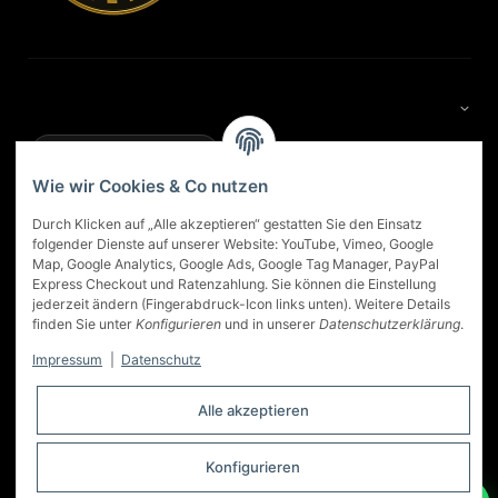
Google Bewertungen
4,9
Wie wir Cookies & Co nutzen
★★★★★
Basierend auf 83 Google-Rezensionen
/ 5
Weitere Rezensionen bei Google ansehen
Durch Klicken auf „Alle akzeptieren“ gestatten Sie den Einsatz
folgender Dienste auf unserer Website: YouTube, Vimeo, Google
Map, Google Analytics, Google Ads, Google Tag Manager, PayPal
★
Georg Oltersdorf
★★★★★
Express Checkout und Ratenzahlung. Sie können die Einstellung
Das Kaminstudio in Dortmund ist eine gute Adresse für ein
jederzeit ändern (Fingerabdruck-Icon links unten). Weitere Details
n
Ofen Kauf. Sehr gute Beratung. Der Ofen, der uns
finden Sie unter
Konfigurieren
und in unserer
Datenschutzerklärung
.
empfohlen wurde, ist genau der richtige gewesen... wir
sind sehr zufrieden. Auch die Lieferung, Montage und
Impressum
|
Datenschutz
Einweisung hat super geklappt.
Alle akzeptieren
vom 17.03.2026
Konfigurieren