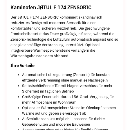
Kaminofen JØTUL F 174 ZENSORIC
Der JØTUL F 174 ZENSORIC kombiniert skandinavisch
reduziertes Design mit moderner Sensorik für einen
komfortablen und sicheren Heizbetrieb. Die geschwungene
Frontscheibe setzt das Feuer großzügig in Szene, während die
Zensoric-Technologie die Luftzufuhr automatisch anpasst und so
eine gleichmäßige Verbrennung unterstützt. Optional
integrierbare Wärmespeichersteine verlängern die
Wärmeabgabe nach dem Abbrand.
Ihre Vorteile
Automatische Luftregulierung (Zensoric) für konstant
effiziente Verbrennung ohne manuelles Nachregeln
Selbstschließende Tür mit Magnetverschluss für mehr
Sicherheit im täglichen Betrieb
Großzügige Feuersicht durch 156-Grad-Verglasung für
mehr Atmosphäre im Wohnraum
Optionaler Wärmespeicher: Steine im Ofenkopf nehmen
Wärme auf und geben sie verzögert ab
Außenluftanschluss möglich – passend für dichte
Gebäudehüllen und moderne Bauweisen
Abgasabgang oben oder hinten für flexible Planung