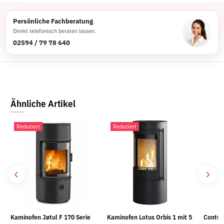
Persönliche Fachberatung
Direkt telefonisch beraten lassen.
02594 / 79 78 640
Ähnliche Artikel
Reduziert
Reduziert
Kaminofen Jøtul F 170 Serie
Kaminofen Lotus Orbis 1 mit 5
Contur