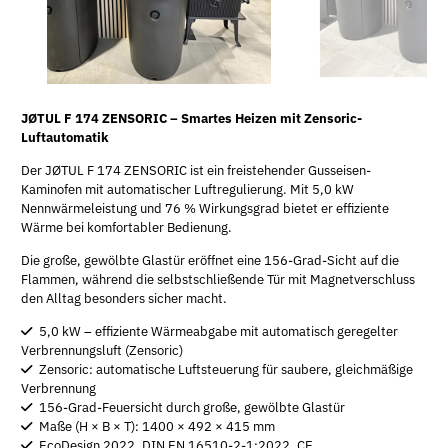
JØTUL F 174 ZENSORIC – Smartes Heizen mit Zensoric-
Luftautomatik
Der JØTUL F 174 ZENSORIC ist ein freistehender Gusseisen-
Kaminofen mit automatischer Luftregulierung. Mit 5,0 kW
Nennwärmeleistung und 76 % Wirkungsgrad bietet er effiziente
Wärme bei komfortabler Bedienung.
Die große, gewölbte Glastür eröffnet eine 156-Grad-Sicht auf die
Flammen, während die selbstschließende Tür mit Magnetverschluss
den Alltag besonders sicher macht.
5,0 kW – effiziente Wärmeabgabe mit automatisch geregelter
Verbrennungsluft (Zensoric)
Zensoric: automatische Luftsteuerung für saubere, gleichmäßige
Verbrennung
156-Grad-Feuersicht durch große, gewölbte Glastür
Maße (H × B × T): 1400 × 492 × 415 mm
EcoDesign 2022, DIN EN 16510-2-1:2022, CE