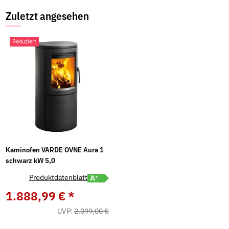
Zuletzt angesehen
Reduziert
Kaminofen VARDE OVNE Aura 1
schwarz kW 5,0
Energielabel A+ öffnen
Produktdatenblatt
1.888,99 €
*
UVP:
2.099,00 €