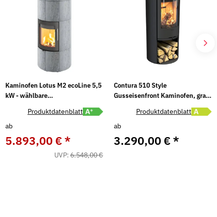
Kaminofen Lotus M2 ecoLine 5,5
Contura 510 Style
kW - wählbare
Gusseisenfront Kaminofen, grau
Seitenverkleidungen
oder schwarz, 5 kW
abel A öffnen
Energielabel A+ öffnen
Energiel
Produktdatenblatt
Produktdatenblatt
ab
ab
5.893,00 €
*
3.290,00 €
*
UVP:
6.548,00 €