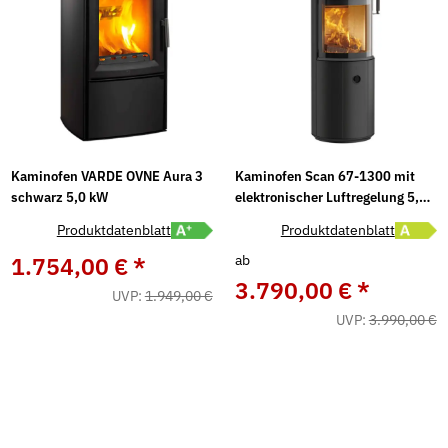
Kaminofen VARDE OVNE Aura 3
Kaminofen Scan 67-1300 mit
schwarz 5,0 kW
elektronischer Luftregelung 5,0
kW
abel A+ öffnen
Energielabel A+ öffnen
Energiel
Produktdatenblatt
Produktdatenblatt
ab
1.754,00 €
*
3.790,00 €
*
UVP:
1.949,00 €
UVP:
3.990,00 €