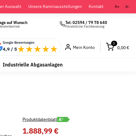
der Auswahl
Unsere Kaminausstellungen
Kontakt
A+
A-
age auf Wunsch
Tel: 02594 / 79 78 640
eisterbetrieb
Persönliche Fachberatung
Google Bewertungen
0
★★★★★
Mein Konto
0,00 €
4,9 / 5
Industrielle Abgasanlagen
Energielabel A+ öffnen
Produktdatenblatt
1.888,99 €