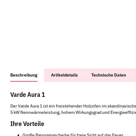
weitere Registerkarten anzeigen
Beschreibung
Artikeldetails
Technische Daten
Varde Aura 1
Der Varde Aura 1 ist ein freistehender Holzofen im skandinavisc
5 kW Nennwärmeleistung, hohem Wirkungsgrad und Energieeffizie
Ihre Vorteile
Große Panoramascheibe für freie Sicht auf das Feuer