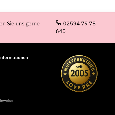
en Sie uns gerne
02594 79 78
640
 Informationen
Elisa Grewe
★★★★★
Sehr liebe Mitarbeiter sogar der Sohn vom Chef ist sehr
engagiert, schönes Studio, kann man nur weiter empfehlen !!!
hinweise
vom 01.04.2026