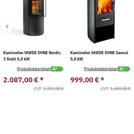
Kaminofen VARDE OVNE Nordic
Kaminofen VARDE OVNE Samsö
3 Stahl 5,0 kW
5,0 kW
abel A öffnen
Energielabel A+ öffnen
Energiel
Produktdatenblatt
Produktdatenblatt
2.087,00 €
*
999,00 €
*
UVP:
2.319,00 €
UVP:
1.449,00 €