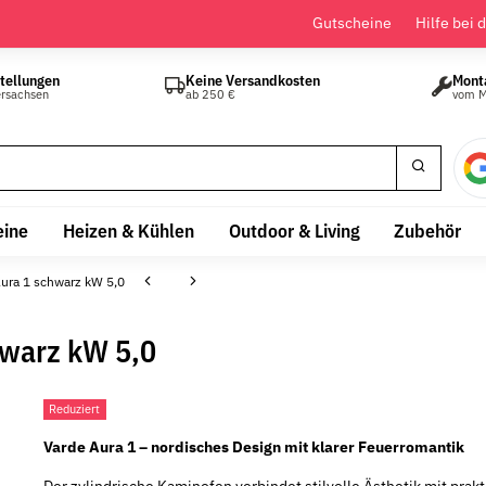
Gutscheine
Hilfe bei 
tellungen
Keine Versandkosten
Mont
ersachsen
ab 250 €
vom M
eine
Heizen & Kühlen
Outdoor & Living
Zubehör
ra 1 schwarz kW 5,0
warz kW 5,0
Reduziert
Varde Aura 1 – nordisches Design mit klarer Feuerromantik