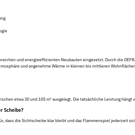
ung
ogie
ichen und energieeffizienten Neubauten eingesetzt. Durch die DEFRA-Zu
e Atmosphäre und angenehme Wärme in kleinen bis mittleren Wohnfläche
ischen etwa 30 und 105 m² ausgelegt. Die tatsächliche Leistung hängt 
er Scheibe?
, dass die Sichtscheibe klar bleibt und das Flammenspiel jederzeit sich