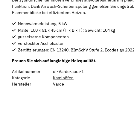
Der zylindrische Kaminofen verbindet stilvolle Ästhetik mit prak
Funktion. Dank Airwash-Scheibenspülung genießen Sie ungetrü
Flammenblicke bei effizientem Heizen.
Nennwärmeleistung: 5 kW
Maße: 100 × 51 × 45 cm (H × B × T); Gewicht: 104 kg
gusseiserne Komponenten
versteckter Aschekasten
Zertifizierungen: EN 13240, BImSchV Stufe 2, Ecodesign 202
Freuen Sie sich auf langlebige Heizqualität.
Artikelnummer
ot-Varde-aura-1
Kategorie
Kaminöfen
Hersteller
Varde