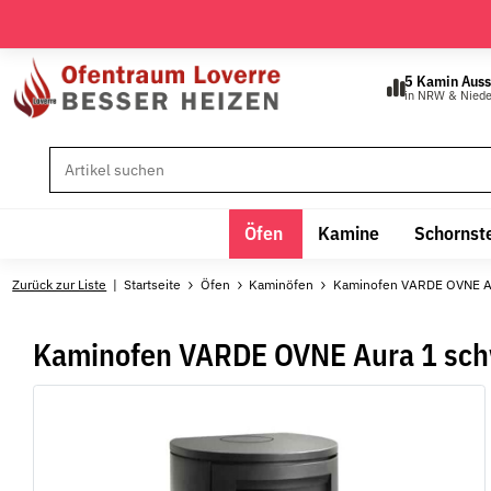
5 Kamin Auss
in NRW & Nied
Öfen
Kamine
Schornst
Zurück zur Liste
Startseite
Öfen
Kaminöfen
Kaminofen VARDE OVNE Au
Kaminofen VARDE OVNE Aura 1 sch