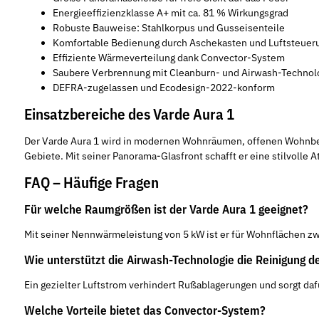
Energieeffizienzklasse A+ mit ca. 81 % Wirkungsgrad
Robuste Bauweise: Stahlkorpus und Gusseisenteile
Komfortable Bedienung durch Aschekasten und Luftsteuer
Effiziente Wärmeverteilung dank Convector-System
Saubere Verbrennung mit Cleanburn- und Airwash-Technol
DEFRA-zugelassen und Ecodesign-2022-konform
Einsatzbereiche des Varde Aura 1
Der Varde Aura 1 wird in modernen Wohnräumen, offenen Wohnbere
Gebiete. Mit seiner Panorama-Glasfront schafft er eine stilvoll
FAQ – Häufige Fragen
Für welche Raumgrößen ist der Varde Aura 1 geeignet?
Mit seiner Nennwärmeleistung von 5 kW ist er für Wohnflächen zw
Wie unterstützt die Airwash-Technologie die Reinigung d
Ein gezielter Luftstrom verhindert Rußablagerungen und sorgt dafür
Welche Vorteile bietet das Convector-System?