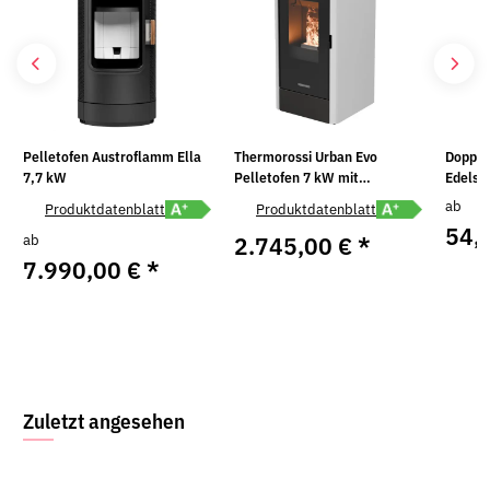
Pelletofen Austroflamm Ella
Thermorossi Urban Evo
Doppel
7,7 kW
Pelletofen 7 kW mit
Edelst
Verkleidung in Schwarz oder
Winkel
Energielabel A+ öffnen
Energielabel A+ ö
ab
Produktdatenblatt
Produktdatenblatt
Weiß
Ø 130 
54,
ab
2.745,00 €
*
7.990,00 €
*
Zuletzt angesehen