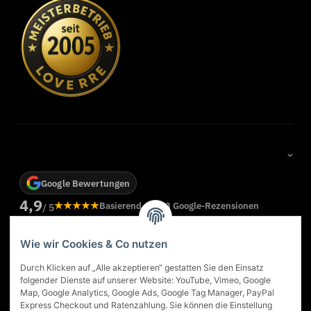
Google Bewertungen
4,9
★★★★★
Basierend auf 83 Google-Rezensionen
/ 5
Weitere Rezensionen bei Google ansehen
Wie wir Cookies & Co nutzen
★
Georg Oltersdorf
★★★★★
Durch Klicken auf „Alle akzeptieren“ gestatten Sie den Einsatz
.
Das Kaminstudio in Dortmund ist eine gute Adresse für ein
folgender Dienste auf unserer Website: YouTube, Vimeo, Google
Ofen Kauf. Sehr gute Beratung. Der Ofen, der uns
Map, Google Analytics, Google Ads, Google Tag Manager, PayPal
empfohlen wurde, ist genau der richtige gewesen... wir
Express Checkout und Ratenzahlung. Sie können die Einstellung