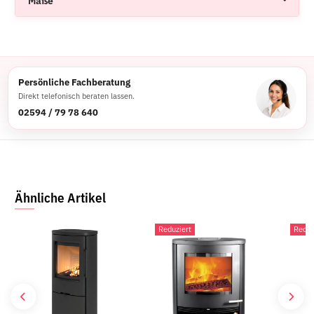
Maße
Persönliche Fachberatung
Direkt telefonisch beraten lassen.
02594 / 79 78 640
Ähnliche Artikel
Reduziert
Reduz