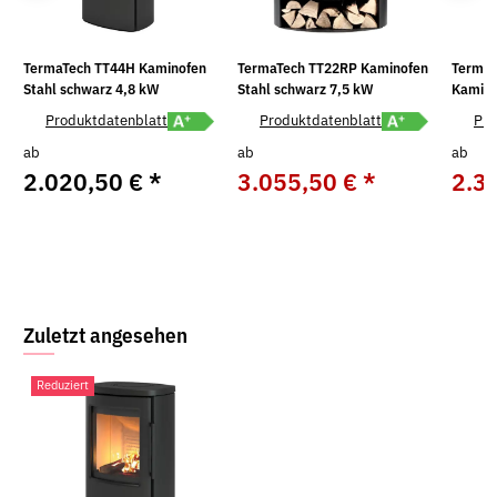
TermaTech TT44H Kaminofen
TermaTech TT22RP Kaminofen
Terma
Stahl schwarz 4,8 kW
Stahl schwarz 7,5 kW
Kamino
Stahl 
label A+ öffnen
Energielabel A+ öffnen
Energielabel A+ ö
Produktdatenblatt
Produktdatenblatt
Pro
ab
ab
ab
2.020,50 €
*
3.055,50 €
*
2.3
UVP:
3.395,00 €
Zuletzt angesehen
Reduziert