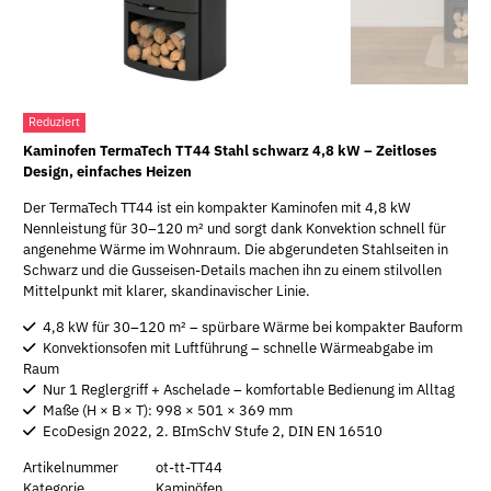
Reduziert
Kaminofen TermaTech TT44 Stahl schwarz 4,8 kW – Zeitloses
Design, einfaches Heizen
Der TermaTech TT44 ist ein kompakter Kaminofen mit 4,8 kW
Nennleistung für 30–120 m² und sorgt dank Konvektion schnell für
angenehme Wärme im Wohnraum. Die abgerundeten Stahlseiten in
Schwarz und die Gusseisen-Details machen ihn zu einem stilvollen
Mittelpunkt mit klarer, skandinavischer Linie.
4,8 kW für 30–120 m² – spürbare Wärme bei kompakter Bauform
Konvektionsofen mit Luftführung – schnelle Wärmeabgabe im
Raum
Nur 1 Reglergriff + Aschelade – komfortable Bedienung im Alltag
Maße (H × B × T): 998 × 501 × 369 mm
EcoDesign 2022, 2. BImSchV Stufe 2, DIN EN 16510
Artikelnummer
ot-tt-TT44
Kategorie
Kaminöfen