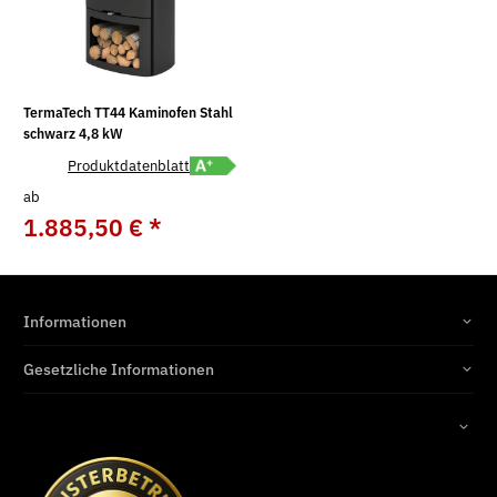
TermaTech TT44 Kaminofen Stahl
schwarz 4,8 kW
Energielabel A+ öffnen
Produktdatenblatt
ab
1.885,50 €
*
UVP:
2.095,00 €
Informationen
Gesetzliche Informationen