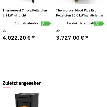
Thermorossi Chicca Pelletofen
Thermorossi Mood Plus Evo
7,2 kW luftdicht
Pelletofen 10,0 kW kanalisierbar
abel A+ öffnen
Energielabel A+ öffnen
Energiel
Produktdatenblatt
Produktdatenblatt
ab
ab
4.022,20 €
*
3.727,00 €
*
Zuletzt angesehen