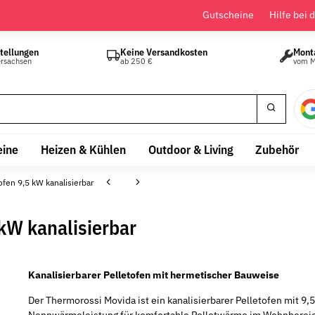
Gutscheine
Hilfe bei 
tellungen
Keine Versandkosten
Mont
ersachsen
ab 250 €
vom M
eine
Heizen & Kühlen
Outdoor & Living
Zubehör
fen 9,5 kW kanalisierbar
kW kanalisierbar
Kanalisierbarer Pelletofen mit hermetischer Bauweise
Der Thermorossi Movida ist ein kanalisierbarer Pelletofen mit 9,