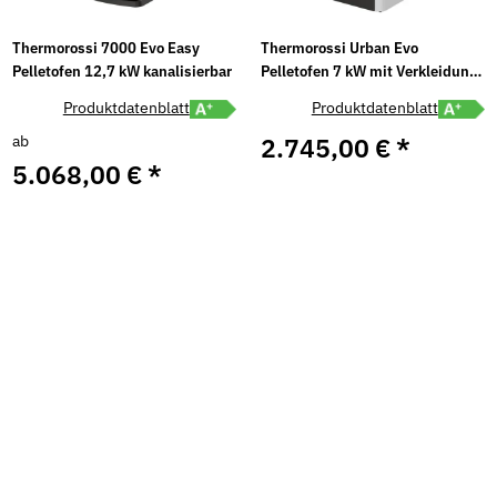
Thermorossi 7000 Evo Easy
Thermorossi Urban Evo
Pelletofen 12,7 kW kanalisierbar
Pelletofen 7 kW mit Verkleidung
in Schwarz oder Weiß
abel A+ öffnen
Energielabel A+ öffnen
Energiel
Produktdatenblatt
Produktdatenblatt
ab
2.745,00 €
*
5.068,00 €
*