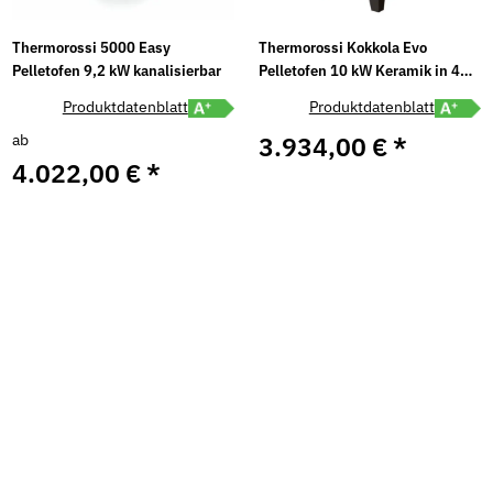
Thermorossi 5000 Easy
Thermorossi Kokkola Evo
Pelletofen 9,2 kW kanalisierbar
Pelletofen 10 kW Keramik in 4
Farben
abel A+ öffnen
Energielabel A+ öffnen
Energiel
Produktdatenblatt
Produktdatenblatt
ab
3.934,00 €
*
4.022,00 €
*