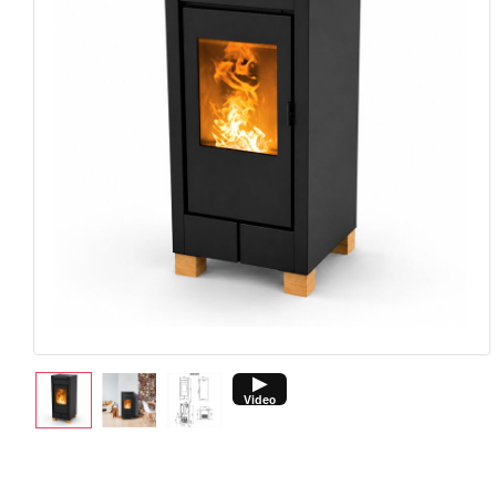
▶
Video