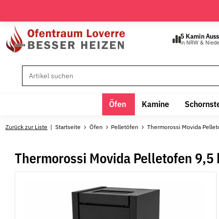
5 Kamin Auss
in NRW & Nied
Öfen
Kamine
Schornst
Zurück zur Liste
Startseite
Öfen
Pelletöfen
Thermorossi Movida Pelleto
Thermorossi Movida Pelletofen 9,5 