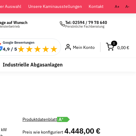
der Auswahl
Unsere Kaminausstellungen
Kontakt
A+
A-
age auf Wunsch
Tel: 02594 / 79 78 640
eisterbetrieb
Persönliche Fachberatung
Google Bewertungen
0
★★★★★
Mein Konto
0,00 €
4,9 / 5
Industrielle Abgasanlagen
Energielabel A+ öffnen
Produktdatenblatt
4.448,00 €
5 kW
Preis wie konfiguriert