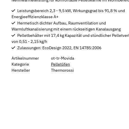
Nennwärmeleistung für komfortable Pelletwärme im Wohnberei
Leistungsbereich 2,3 - 9,5 kW, Wirkungsgrad bis 91,8 % und
Energieeffizienzklasse A+
Hermetisch dichter Aufbau, Raumventilation und
Warmluftkanalisierung mit einem rückseitigen Kanalausgang
Pelletbehälter mit 17,4 kg Kapazität und stündlicher Pelletve
von 0,51 - 2,15 kg/h
Zulassungen: EcoDesign 2022, EN 14785:2006
Artikelnummer
ot-tr-Movida
Kategorie
Pelletöfen
Hersteller
Thermorossi