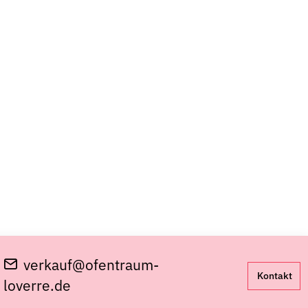
verkauf@ofentraum-
Kontakt
loverre.de