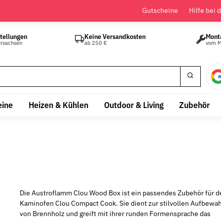
Gutscheine
Hilfe bei 
tellungen
Keine Versandkosten
Mont
ersachsen
ab 250 €
vom M
eine
Heizen & Kühlen
Outdoor & Living
Zubehör
Die Austroflamm Clou Wood Box ist ein passendes Zubehör für d
Kaminofen Clou Compact Cook. Sie dient zur stilvollen Aufbewa
von Brennholz und greift mit ihrer runden Formensprache das