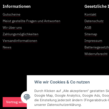
Informationen
Gesetzliche
Gutscheine
Kontakt
Meist gestellte Fragen und Antworten
Datenschutz
Wir über uns
AGB
Zahlungsmöglichkeiten
Sitemap
Versandinformationen
Impressum
News
Batteriegesetz
Widerrufsrecht
Wie wir Cookies & Co nutzen
Durch Klicken auf „Alle akzeptieren“ gestatten 
Google Map, Google Analytics, Google Ads, Goo
die Einstellung jederzeit ändern (Fingerabdruck-I
Vertrag widerrufen
unserer
Datenschutzerklärung
.