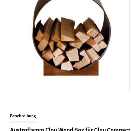
weitere Registerkarten anzeigen
Beschreibung
Austroflamm Clou Wood Box für Clou Compact