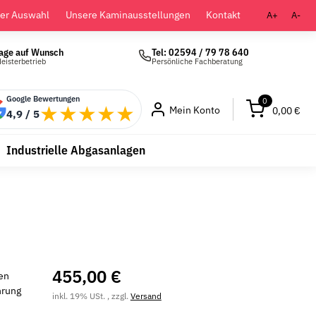
der Auswahl
Unsere Kaminausstellungen
Kontakt
A+
A-
age auf Wunsch
Tel: 02594 / 79 78 640
eisterbetrieb
Persönliche Fachberatung
Google Bewertungen
0
★★★★★
Mein Konto
0,00 €
4,9 / 5
Industrielle Abgasanlagen
455,00 €
en
hrung
inkl. 19% USt. , zzgl.
Versand