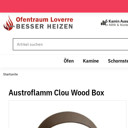
5 Kamin Auss
in NRW & Nied
Öfen
Kamine
Schornst
Startseite
Austroflamm Clou Wood Box