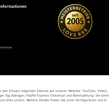
 Informationen
Elisa Grewe
★★★★★
Sehr liebe Mitarbeiter sogar der Sohn vom Chef ist sehr
engagiert, schönes Studio, kann man nur weiter empfehlen !!!
hinweise
vom 01.04.2026
Sie den Einsatz folgender Dienste auf unserer Website: YouTube, Vimeo,
gle Tag Manager, PayPal Express Checkout und Ratenzahlung. Sie kön
con links unten). Weitere Details finden Sie unter
Konfigurieren
und in