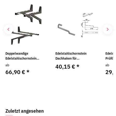
Doppelwandige
Edelstahlschornstein
Edelst
Edelstahlschornstein
Dachhaken für
Prüföff
Wandstütze WKK Länge 473
Abspannstangen
Innentür Einwandig D
ab
40,15 €
*
ab
mm - 935 mm
300 m
66,90 €
*
29,
Zuletzt angesehen