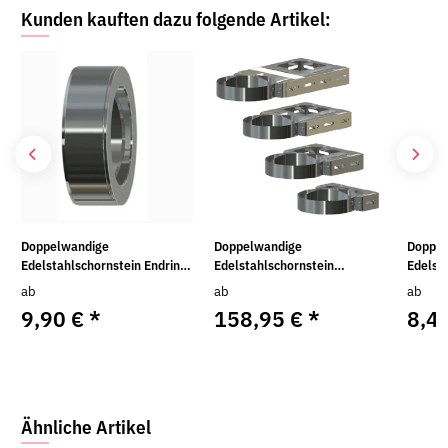
Kunden kauften dazu folgende Artikel:
Doppelwandige
Doppelwandige
Doppel
Edelstahlschornstein Endring
Edelstahlschornstein
Edelst
/ Abdeckkappe Ø 80 - 300 mm
Wandhalter verstärkt
Klemmban
ab
ab
ab
verstellbar 100 - 400 mm
300 m
9,90 €
*
158,95 €
*
8,4
Ähnliche Artikel