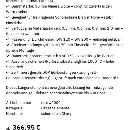
sicheren Schornsteinaufbau
Dämmstärke: 30 mm Mineralwolle – sorgt für zuverlässigen
Wärmeschutz
Geeignet für freikragende Schornsteine bis 5 m Höhe – stabil
einsetzbar
Verfügbar in Materialstärken: 0,5 mm, 0,6 mm, 0,8 mm, 1,0 mm –
flexibel auswählbar
Passend für Durchmesser: DW 120 – DW 200 – vielseitig nutzbar
Steckverbindungssystem mit 70 mm Einstecktiefe – gewährleistet
sichere Montage
Dauerbetriebstemperatur bis 600 °C – zuverlässig im Betrieb
Ausbrandsicherheit (Rußbrandbeständig) bis 1000 °C – hohe
Sicherheit
Zertifiziert gemäß DOP EG-Leistungserklärung (EU-
Bauproduktenverordnung) – geprüft nach europäischen Standards
Dieses Längenelement ist eine geprüfte Lösung für freikragende
doppelwandige Edelstahlschornsteinsysteme bis 5 m Höhe.
Artikelnummer
ot-dw2000
Kategorie
Längenelemente
Hersteller
schornstein Olymp
366,95 €
ab