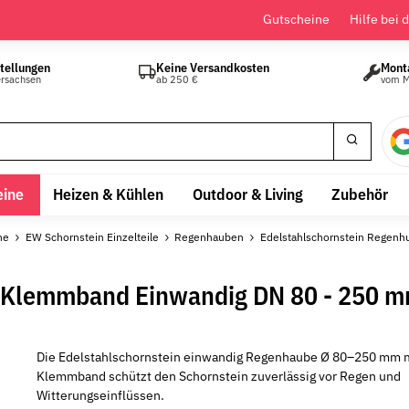
Gutscheine
Hilfe bei 
tellungen
Keine Versandkosten
Mont
ersachsen
ab 250 €
vom M
eine
Heizen & Kühlen
Outdoor & Living
Zubehör
ne
EW Schornstein Einzelteile
Regenhauben
Edelstahlschornstein Regenh
t Klemmband Einwandig DN 80 - 250 
Die Edelstahlschornstein einwandig Regenhaube Ø 80–250 mm 
Klemmband schützt den Schornstein zuverlässig vor Regen und
Witterungseinflüssen.