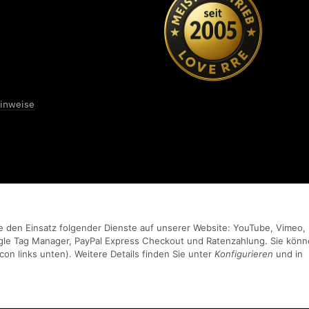
Elisa Grewe
★★★★★
Sehr liebe Mitarbeiter sogar der Sohn vom Chef ist sehr
engagiert, schönes Studio, kann man nur weiter empfehlen !!!
hinweise
vom 01.04.2026
Sie den Einsatz folgender Dienste auf unserer Website: YouTube, Vimeo,
gle Tag Manager, PayPal Express Checkout und Ratenzahlung. Sie kön
con links unten). Weitere Details finden Sie unter
Konfigurieren
und in