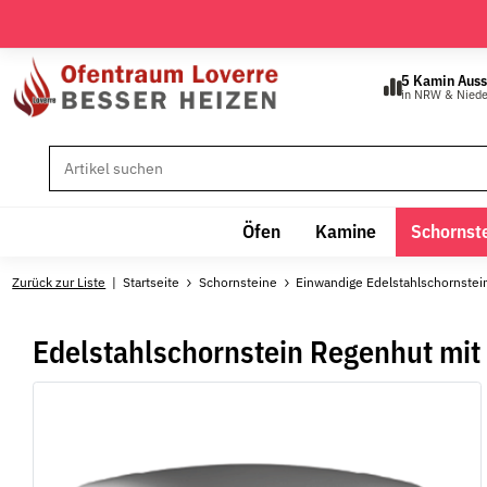
5 Kamin Auss
in NRW & Nied
Öfen
Kamine
Schornst
Zurück zur Liste
Startseite
Schornsteine
Einwandige Edelstahlschornstei
Edelstahlschornstein Regenhut mi