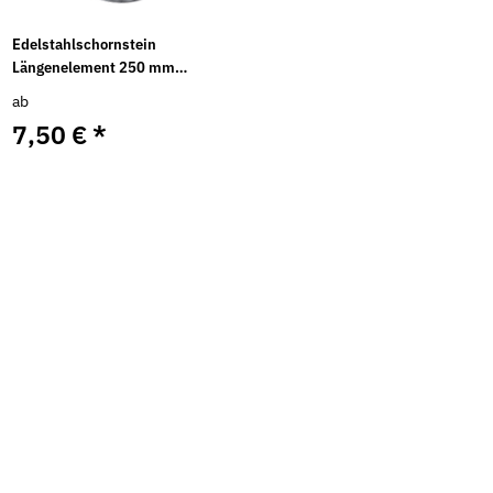
Edelstahlschornstein
Längenelement 250 mm
Einwandig DN 80 - 300 mm
ab
7,50 €
*