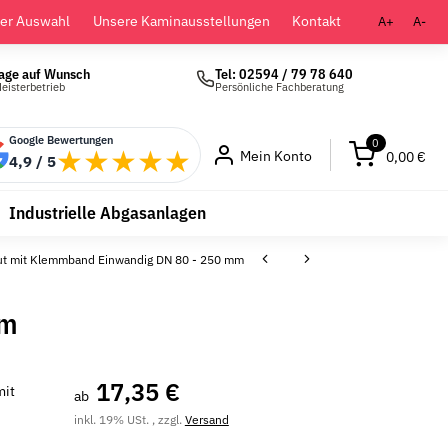
der Auswahl
Unsere Kaminausstellungen
Kontakt
A+
A-
age auf Wunsch
Tel: 02594 / 79 78 640
eisterbetrieb
Persönliche Fachberatung
Google Bewertungen
0
★★★★★
Mein Konto
0,00 €
4,9 / 5
Industrielle Abgasanlagen
ut mit Klemmband Einwandig DN 80 - 250 mm
mm
17,35 €
mit
ab
inkl. 19% USt. , zzgl.
Versand