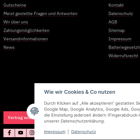
Gutscheine
Kontakt
Meist gestellte Fragen und Antworten
Datenschutz
Wir über uns
AGB
Zahlungsmöglichkeiten
Sitemap
Versandinformationen
Impressum
News
Batteriegesetz
Widerrufsrecht
Wie wir Cookies & Co nutzen
Durch Klicken auf „Alle akzeptieren“ gestatten 
Google Map, Google Analytics, Google Ads, Goo
die Einstellung jederzeit ändern (Fingerabdruck-I
Vertrag widerrufen
unserer
Datenschutzerklärung
.
Impressum
|
Datenschutz