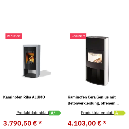
Reduziert
Reduziert
Kaminofen Rika ALUMO
Kaminofen Cera Genius mit
Betonverkleidung, offenem
Holzfach – in drei Farben, 7 kW
abel A+ öffnen
Energielabel A+ öffnen
Energiel
Produktdatenblatt
Produktdatenblatt
3.790,50 €
*
4.103,00 €
*