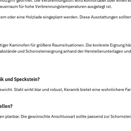
olzgriff geöffnet. Die Verbrennungsluft wird komfortabel über einen e
 Feuerraum für hohe Verbrennungstemperaturen ausgelegt ist.
 oder eine Holzlade eingeplant werden. Diese Ausstattungen sollten 
äftiger Kaminofen für größere Raumsituationen. Die konkrete Eignung 
stabstände und Schornsteineignung anhand der Herstellerunterlagen un
ik und Speckstein?
ewicht. Stahl wirkt klar und robust, Keramik bietet eine wohnlichere Fa
ellen?
en planbar. Die gewünschte Anschlussart sollte passend zur Schornste