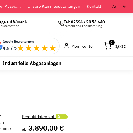
der Auswahl
Unsere Kaminausstellungen
Kontakt
A+
A-
age auf Wunsch
Tel: 02594 / 79 78 640
eisterbetrieb
Persönliche Fachberatung
Google Bewertungen
0
★★★★★
Mein Konto
0,00 €
4,9 / 5
Industrielle Abgasanlagen
Energielabel A öffnen
n
Produktdatenblatt
ion
3.890,00 €
- oder
ab