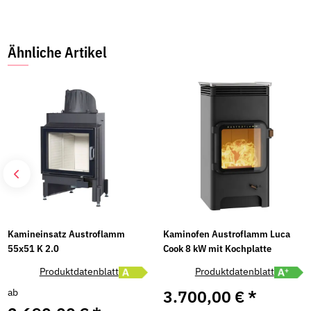
Ähnliche Artikel
Kamineinsatz Austroflamm
Kaminofen Austroflamm Luca
55x51 K 2.0
Cook 8 kW mit Kochplatte
abel A öffnen
Energielabel A öffnen
Energiel
Produktdatenblatt
Produktdatenblatt
ab
3.700,00 €
*