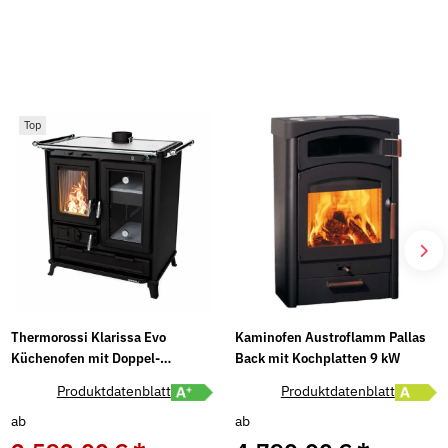
Top
Thermorossi Klarissa Evo
Kaminofen Austroflamm Pallas
Küchenofen mit Doppel-
Back mit Kochplatten 9 kW
Backfach & Gusskochplatte 8,2
abel A öffnen
Energielabel A+ öffnen
Energiel
Produktdatenblatt
Produktdatenblatt
kW
ab
ab