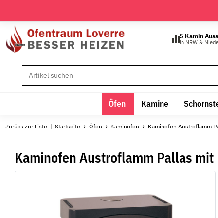
5 Kamin Auss
in NRW & Nied
Öfen
Kamine
Schornst
Zurück zur Liste
Startseite
Öfen
Kaminöfen
Kaminofen Austroflamm Pal
Kaminofen Austroflamm Pallas mit 