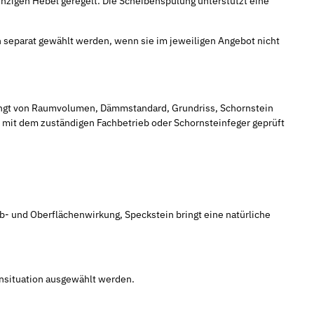
inzigen Hebel geregelt. Die Scheibenspülung unterstützt eine
separat gewählt werden, wenn sie im jeweiligen Angebot nicht
hängt von Raumvolumen, Dämmstandard, Grundriss, Schornstein
d mit dem zuständigen Fachbetrieb oder Schornsteinfeger geprüft
rb- und Oberflächenwirkung, Speckstein bringt eine natürliche
insituation ausgewählt werden.