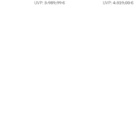
UVP:
3.989,99 €
UVP:
4.319,00 €