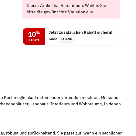
x
Dieser Artikel hat Variationen. Wählen Sie
bitte die gewünschte Variation aus.
Jetzt zusätzlichen Rabatt sichern!
10
%
Code:
OTL10
RABATT
sche Kochmöglichkeit miteinander verbinden möchten. Mit seiner
Wochenendhäuser, Landhaus-Interieurs und Wohnräume, in denen
r, robust und zurückhaltend. Sie passt gut, wenn ein sachlicher