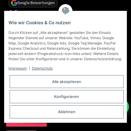
Google Bewertungen
4,9
★★★★★
Basierend auf 83 Google-Rezensionen
/ 5
Weitere Rezensionen bei Google ansehen
Wie wir Cookies & Co nutzen
Durch Klicken auf „Alle akzeptieren“ gestatten Sie den Einsatz
★
Georg Oltersdorf
★★★★★
folgender Dienste auf unserer Website: YouTube, Vimeo, Google
.
Das Kaminstudio in Dortmund ist eine gute Adresse für ein
Map, Google Analytics, Google Ads, Google Tag Manager, PayPal
Ofen Kauf. Sehr gute Beratung. Der Ofen, der uns
Express Checkout und Ratenzahlung. Sie können die Einstellung
empfohlen wurde, ist genau der richtige gewesen... wir
jederzeit ändern (Fingerabdruck-Icon links unten). Weitere Details
sind sehr zufrieden. Auch die Lieferung, Montage und
finden Sie unter
Konfigurieren
und in unserer
Datenschutzerklärung
.
Einweisung hat super geklappt.
Impressum
|
Datenschutz
vom 17.03.2026
Alle akzeptieren
Konfigurieren
Ablehnen
Vertrag widerrufen