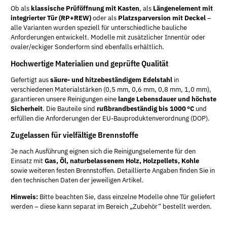
Ob als
klassische Prüföffnung mit Kasten
, als
Längenelement mit
integrierter Tür (RP+REW)
oder als
Platzsparversion mit Deckel
–
alle Varianten wurden speziell für unterschiedliche bauliche
Anforderungen entwickelt. Modelle mit zusätzlicher Innentür oder
ovaler/eckiger Sonderform sind ebenfalls erhältlich.
Hochwertige Materialien und geprüfte Qualität
Gefertigt aus
säure- und hitzebeständigem Edelstahl
in
verschiedenen Materialstärken (0,5 mm, 0,6 mm, 0,8 mm, 1,0 mm),
garantieren unsere Reinigungen eine
lange Lebensdauer und höchste
Sicherheit
. Die Bauteile sind
rußbrandbeständig bis 1000 °C
und
erfüllen die Anforderungen der EU-Bauproduktenverordnung (DOP).
Zugelassen für vielfältige Brennstoffe
Je nach Ausführung eignen sich die Reinigungselemente für den
Einsatz mit
Gas, Öl, naturbelassenem Holz, Holzpellets, Kohle
sowie weiteren festen Brennstoffen. Detaillierte Angaben finden Sie in
den technischen Daten der jeweiligen Artikel.
Hinweis:
Bitte beachten Sie, dass einzelne Modelle ohne Tür geliefert
werden – diese kann separat im Bereich „Zubehör“ bestellt werden.