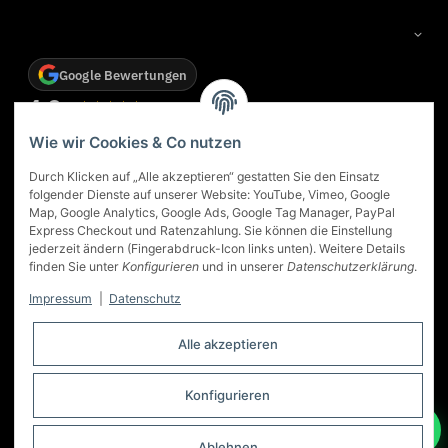
Google Bewertungen
4,9
★★★★★
Basierend auf 83 Google-Rezensionen
/ 5
Weitere Rezensionen bei Google ansehen
Wie wir Cookies & Co nutzen
Durch Klicken auf „Alle akzeptieren“ gestatten Sie den Einsatz
★
Georg Oltersdorf
★★★★★
folgender Dienste auf unserer Website: YouTube, Vimeo, Google
Das Kaminstudio in Dortmund ist eine gute Adresse für ein
Map, Google Analytics, Google Ads, Google Tag Manager, PayPal
n
Ofen Kauf. Sehr gute Beratung. Der Ofen, der uns
Express Checkout und Ratenzahlung. Sie können die Einstellung
empfohlen wurde, ist genau der richtige gewesen... wir
jederzeit ändern (Fingerabdruck-Icon links unten). Weitere Details
sind sehr zufrieden. Auch die Lieferung, Montage und
finden Sie unter
Konfigurieren
und in unserer
Datenschutzerklärung
.
Einweisung hat super geklappt.
Impressum
|
Datenschutz
vom 17.03.2026
Alle akzeptieren
Konfigurieren
Ablehnen