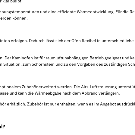
 klar bleibt.
nungstemperaturen und eine effiziente Wärmeentwicklung. Für die Rein
erden können.
ten erfolgen. Dadurch lässt sich der Ofen flexibel in unterschiedlic
n. Der Kaminofen ist für raumluftunabhängigen Betrieb geeignet und 
en Situation, zum Schornstein und zu den Vorgaben des zuständigen Sc
optionalem Zubehör erweitert werden. Die Air+ Luftsteuerung unterstü
asse und kann die Wärmeabgabe nach dem Abbrand verlängern.
ör erhältlich. Zubehör ist nur enthalten, wenn es im Angebot ausdrück
hl?