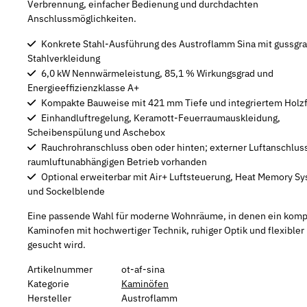
Verbrennung, einfacher Bedienung und durchdachten
Anschlussmöglichkeiten.
Konkrete Stahl-Ausführung des Austroflamm Sina mit gussgr
Stahlverkleidung
6,0 kW Nennwärmeleistung, 85,1 % Wirkungsgrad und
Energieeffizienzklasse A+
Kompakte Bauweise mit 421 mm Tiefe und integriertem Holz
Einhandluftregelung, Keramott-Feuerraumauskleidung,
Scheibenspülung und Aschebox
Rauchrohranschluss oben oder hinten; externer Luftanschluss
raumluftunabhängigen Betrieb vorhanden
Optional erweiterbar mit Air+ Luftsteuerung, Heat Memory S
und Sockelblende
Eine passende Wahl für moderne Wohnräume, in denen ein komp
Kaminofen mit hochwertiger Technik, ruhiger Optik und flexibler
gesucht wird.
Artikelnummer
ot-af-sina
Kategorie
Kaminöfen
Hersteller
Austroflamm