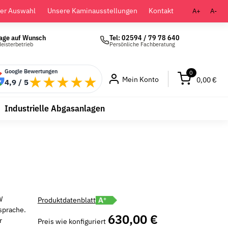
der Auswahl
Unsere Kaminausstellungen
Kontakt
A+
A-
age auf Wunsch
Tel: 02594 / 79 78 640
eisterbetrieb
Persönliche Fachberatung
Google Bewertungen
0
★★★★★
Mein Konto
0,00 €
4,9 / 5
Industrielle Abgasanlagen
Energielabel A+ öffnen
W
Produktdatenblatt
sprache.
630,00 €
r
Preis wie konfiguriert