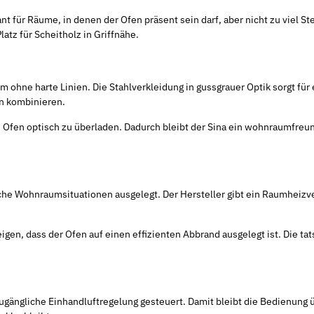
für Räume, in denen der Ofen präsent sein darf, aber nicht zu viel Stel
atz für Scheitholz in Griffnähe.
 ohne harte Linien. Die Stahlverkleidung in gussgrauer Optik sorgt für 
n kombinieren.
den Ofen optisch zu überladen. Dadurch bleibt der Sina ein wohnraumfre
sche Wohnraumsituationen ausgelegt. Der Hersteller gibt ein Raumheiz
igen, dass der Ofen auf einen effizienten Abbrand ausgelegt ist. Die 
gängliche Einhandluftregelung gesteuert. Damit bleibt die Bedienung übe