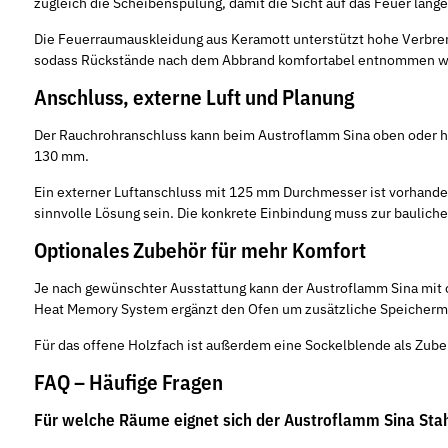
zugleich die Scheibenspülung, damit die Sicht auf das Feuer länger
Die Feuerraumauskleidung aus Keramott unterstützt hohe Verbren
sodass Rückstände nach dem Abbrand komfortabel entnommen w
Anschluss, externe Luft und Planung
Der Rauchrohranschluss kann beim Austroflamm Sina oben oder hin
130 mm.
Ein externer Luftanschluss mit 125 mm Durchmesser ist vorhande
sinnvolle Lösung sein. Die konkrete Einbindung muss zur baulich
Optionales Zubehör für mehr Komfort
Je nach gewünschter Ausstattung kann der Austroflamm Sina mit 
Heat Memory System ergänzt den Ofen um zusätzliche Speicherm
Für das offene Holzfach ist außerdem eine Sockelblende als Zubeh
FAQ – Häufige Fragen
Für welche Räume eignet sich der Austroflamm Sina Sta