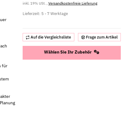
inkl. 19% USt. ,
Versandkostenfreie Lieferung
Lieferzeit:
5 - 7 Werktage
auer
Auf die Vergleichsliste
Frage zum Artikel
fach
Wählen Sie Ihr Zubehör
 für
ystem
akter
 Planung