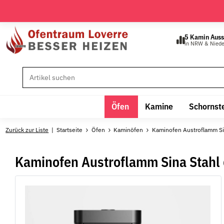
5 Kamin Auss
in NRW & Nied
Öfen
Kamine
Schornst
Zurück zur Liste
Startseite
Öfen
Kaminöfen
Kaminofen Austroflamm Si
Kaminofen Austroflamm Sina Stahl