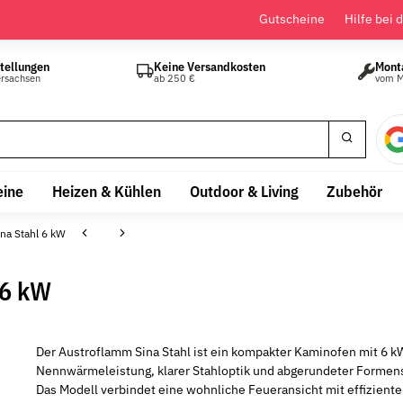
Gutscheine
Hilfe bei 
tellungen
Keine Versandkosten
Mont
ersachsen
ab 250 €
vom M
eine
Heizen & Kühlen
Outdoor & Living
Zubehör
na Stahl 6 kW
 6 kW
Der Austroflamm Sina Stahl ist ein kompakter Kaminofen mit 6 k
Nennwärmeleistung, klarer Stahloptik und abgerundeter Formen
Das Modell verbindet eine wohnliche Feueransicht mit effiziente