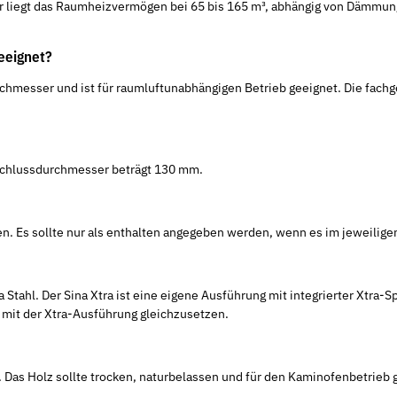
er liegt das Raumheizvermögen bei 65 bis 165 m³, abhängig von Dämmu
eeignet?
rchmesser und ist für raumluftunabhängigen Betrieb geeignet. Die fac
nschlussdurchmesser beträgt 130 mm.
hen. Es sollte nur als enthalten angegeben werden, wenn es im jeweilig
Stahl. Der Sina Xtra ist eine eigene Ausführung mit integrierter Xtra-
 mit der Xtra-Ausführung gleichzusetzen.
. Das Holz sollte trocken, naturbelassen und für den Kaminofenbetrieb 